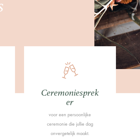
s
Ceremoniesprek
er
voor een persoonlijke
ceremonie die jullie dag
onvergetelijk maakt.