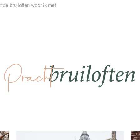
t de bruiloften waar ik met
Pracht
bruiloften