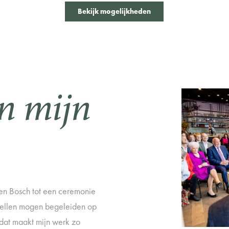
Bekijk mogelijkheden
in mijn
Den Bosch tot een ceremonie
 stellen mogen begeleiden op
 dat maakt mijn werk zo