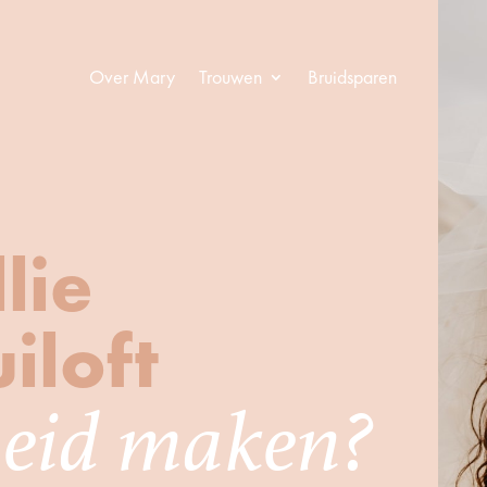
Over Mary
Trouwen
Bruidsparen
lie
iloft
heid maken?