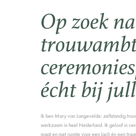
Op zoek na
trouwambt
ceremonies
écht bij jul
Ik ben Mary van Langevelde: zelfstandig tr
werkzaam in heel Nederland. Ik geloof in cer
maat en met ruimte voor een lach én een traan.