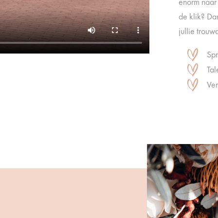
enorm naar 
de klik? Da
jullie trou
Spr
Tal
Ve